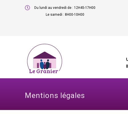
Aller
Du lundi au vendredi de : 12H45-17H00
au
Le samedi : 8H00-10H00
contenu
principal
NA
PR
Le Granier
Mentions légales