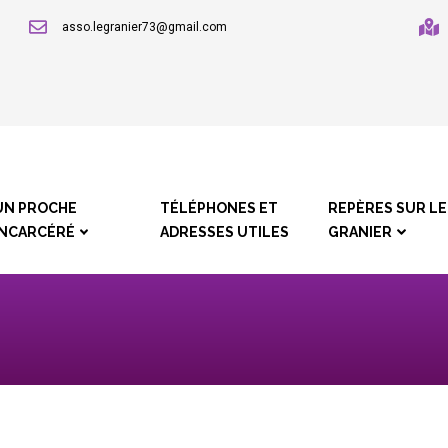
asso.legranier73@gmail.com
VIGATION
INCIPALE
UN PROCHE
TÉLÉPHONES ET
REPÈRES SUR LE
INCARCÉRÉ
ADRESSES UTILES
GRANIER