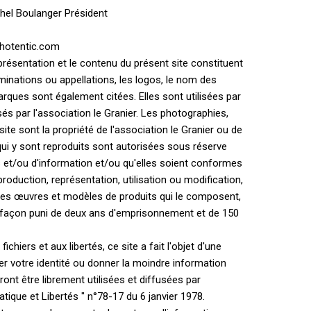
hel Boulanger Président
.hotentic.com
 présentation et le contenu du présent site constituent
nominations ou appellations, les logos, le nom des
rques sont également citées. Elles sont utilisées par
sés par l'association le Granier. Les photographies,
e sont la propriété de l'association le Granier ou de
 qui y sont reproduits sont autorisées sous réserve
s et/ou d'information et/ou qu'elles soient conformes
production, représentation, utilisation ou modification,
entes œuvres et modèles de produits qui le composent,
ontrefaçon puni de deux ans d'emprisonnement et de 150
chiers et aux libertés, ce site a fait l'objet d'une
er votre identité ou donner la moindre information
t être librement utilisées et diffusées par
tique et Libertés " n°78-17 du 6 janvier 1978.