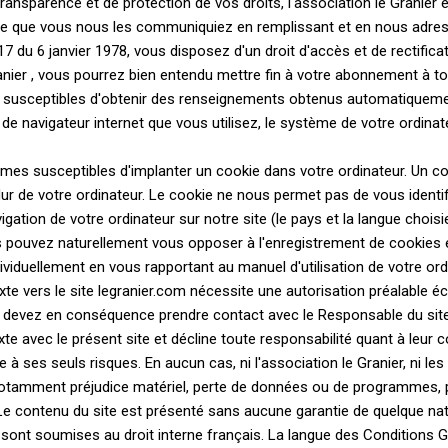
 transparence et de protection de vos droits, l'association le Grani
ce que vous nous les communiquiez en remplissant et en nous adress
°78-17 du 6 janvier 1978, vous disposez d'un droit d'accès et de recti
ranier , vous pourrez bien entendu mettre fin à votre abonnement à 
usceptibles d'obtenir des renseignements obtenus automatiquement
e navigateur internet que vous utilisez, le système de votre ordina
ommes susceptibles d'implanter un cookie dans votre ordinateur. Un c
dur de votre ordinateur. Le cookie ne nous permet pas de vous identif
igation de votre ordinateur sur notre site (le pays et la langue choisi
.Vous pouvez naturellement vous opposer à l'enregistrement de cookies
iduellement en vous rapportant au manuel d'utilisation de votre ord
xte vers le site legranier.com nécessite une autorisation préalable écr
us devez en conséquence prendre contact avec le Responsable du site
e avec le présent site et décline toute responsabilité quant à leur con
 site à ses seuls risques. En aucun cas, ni l'association le Granier, n
tamment préjudice matériel, perte de données ou de programmes, pré
és. Le contenu du site est présenté sans aucune garantie de quelque na
nt soumises au droit interne français. La langue des Conditions Géné