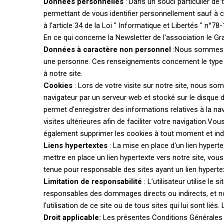
Données personnelles
: Dans un souci particulier de
permettant de vous identifier personnellement sauf à 
à l'article 34 de la Loi " Informatique et Libertés " n
En ce qui concerne la Newsletter de l'association le G
Données à caractère non personnel
:Nous sommes s
une personne. Ces renseignements concernent le type d
à notre site.
Cookies
: Lors de votre visite sur notre site, nous s
navigateur par un serveur web et stocké sur le disque 
permet d'enregistrer des informations relatives à la nav
visites ultérieures afin de faciliter votre navigation
également supprimer les cookies à tout moment et indiv
Liens hypertextes
: La mise en place d'un lien hyperte
mettre en place un lien hypertexte vers notre site, vo
tenue pour responsable des sites ayant un lien hypertext
Limitation de responsabilité
: L’utilisateur utilise le
responsables des dommages directs ou indirects, et no
l'utilisation de ce site ou de tous sites qui lui sont li
Droit applicable:
Les présentes Conditions Générales so