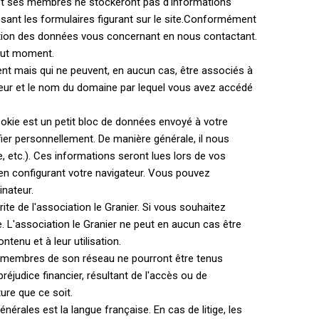
er et ses membres ne stockeront pas d'informations
ant les formulaires figurant sur le site.Conformément
fication des données vous concernant en nous contactant.
tout moment.
 mais qui ne peuvent, en aucun cas, être associés à
teur et le nom du domaine par lequel vous avez accédé
ookie est un petit bloc de données envoyé à votre
ier personnellement. De manière générale, il nous
e, etc.). Ces informations seront lues lors de vos
 en configurant votre navigateur. Vous pouvez
inateur.
ite de l'association le Granier. Si vous souhaitez
. L'association le Granier ne peut en aucun cas être
tenu et à leur utilisation.
i les membres de son réseau ne pourront être tenus
judice financier, résultant de l'accès ou de
ture que ce soit.
rales est la langue française. En cas de litige, les