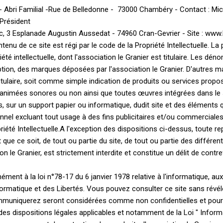
bri Familial -Rue de Belledonne - 73000 Chambéry - Contact : Mic
Président
c, 3 Esplanade Augustin Aussedat - 74960 Cran-Gevrier - Site : www
enu de ce site est régi par le code de la Propriété Intellectuelle. La
été intellectuelle, dont l'association le Granier est titulaire. Les dé
tion, des marques déposées par l'association le Granier. D'autres ma
r titulaire, soit comme simple indication de produits ou services propo
nimées sonores ou non ainsi que toutes œuvres intégrées dans le sit
ons, sur un support papier ou informatique, dudit site et des éléments
nnel excluant tout usage à des fins publicitaires et/ou commerciale
riété Intellectuelle.A l'exception des dispositions ci-dessus, toute re
 que ce soit, de tout ou partie du site, de tout ou partie des différ
tion le Granier, est strictement interdite et constitue un délit de c
ment à la loi n°78-17 du 6 janvier 1978 relative à l'informatique, aux fi
ormatique et des Libertés. Vous pouvez consulter ce site sans révél
uniquerez seront considérées comme non confidentielles et pourron
es dispositions légales applicables et notamment de la Loi " Informa